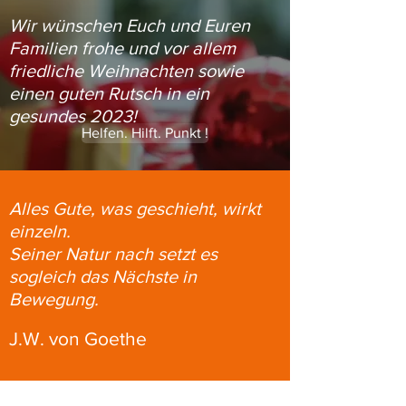
Wir wünschen Euch und Euren
Familien frohe und vor allem
friedliche Weihnachten sowie
einen guten Rutsch in ein
gesundes 2023!
Helfen. Hilft. Punkt !
Alles Gute, was geschieht, wirkt
einzeln.
Seiner Natur nach setzt es
sogleich das Nächste in
Bewegung.
J.W. von Goethe