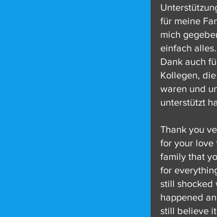
Unterstützun
für meine Fa
mich gegebe
einfach alles
Dank auch fü
Kollegen, die
waren und u
unterstützt h
Thank you v
for your love 
family that y
for everythin
still shocked
happened and
still believe 