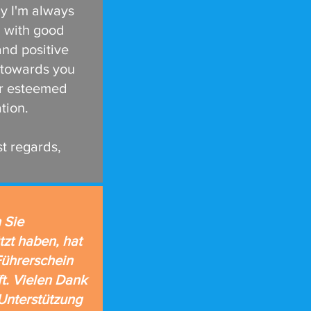
y I'm always
u with good
nd positive
 towards you
r esteemed
tion.
t regards,
n Sie
tzt haben, hat
Führerschein
t. Vielen Dank
 Unterstützung