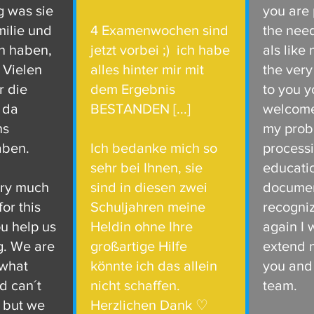
g was sie
you are 
milie und
4 Examenwochen sind
the need
n haben,
jetzt vorbei ;) ich habe
als like
. Vielen
alles hinter mir mit
the very
r die
dem Ergebnis
to you 
 da
BESTANDEN [...]
welcome
ns
my prob
aben.
Ich bedanke mich so
process
sehr bei Ihnen, sie
educati
ery much
sind in diesen zwei
documen
for this
Schuljahren meine
recogniz
ou help us
Heldin ohne Ihre
again I 
g. We are
großartige Hilfe
extend 
 what
könnte ich das allein
you and
 can´t
nicht schaffen.
team.
it but we
Herzlichen Dank ♡