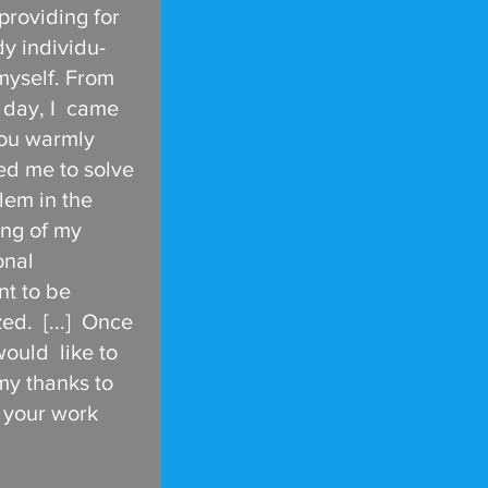
providing for
y individu-
 myself. From
 day, I came
you warmly
d me to solve
lem in the
ing of my
onal
t to be
ed. [...] Once
would like to
my thanks to
 your work