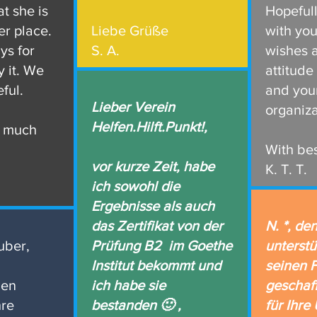
t she is
Hopefull
er place.
Liebe Grüße
with yo
ys for
S. A.
wishes a
y it. We
attitude
ful.
and you
Lieber Verein
organiza
Helfen.Hilft.Punkt!,
o much
With bes
vor kurze Zeit, habe
K. T. T.
ich sowohl die
Ergebnisse als auch
das Zertifikat von der
N. *, de
uber,
Prüfung B2 im Goethe
unterstü
Institut bekommt und
seinen 
nen
ich habe sie
geschaff
hre
bestanden 🙂 ,
für Ihre