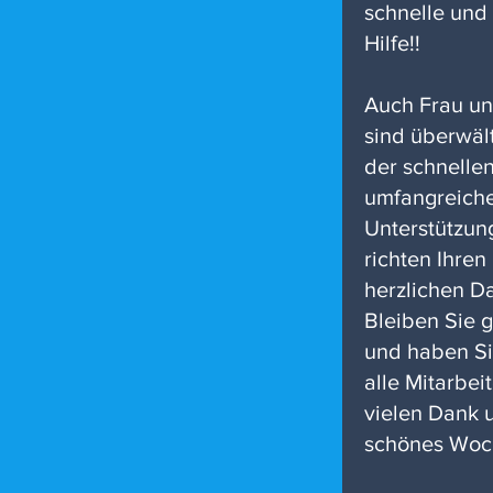
schnelle und 
Hilfe!!
Auch Frau un
sind überwält
der schnelle
umfangreich
Unterstützun
richten Ihren
herzlichen D
Bleiben Sie 
und haben S
alle Mitarbe
vielen Dank 
schönes Woc