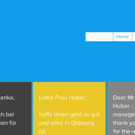
.V.
Home
ianka,
Liebe Frau Huber,
Dear Mr
Huber - 
ch bei
hoffe Ihnen geht es gut
manager
en für
und alles in Ordnung
thank y
ist.
for the 