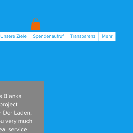
Unsere Ziele
Spendenaufruf
Transparenz
Mehr
s Bianka
project
 Der Laden,
ou very much
real service