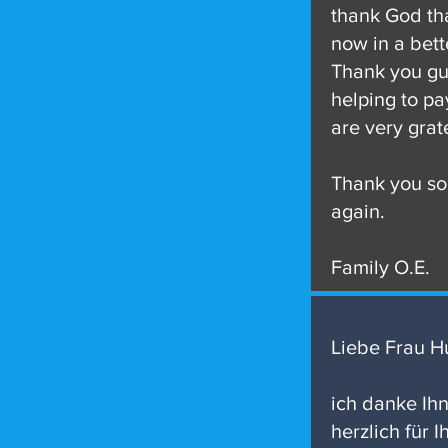
thank God tha
now in a bett
Thank you gu
helping to pa
are very grate
Thank you s
again.
Family O.E.
Liebe Frau H
ich danke Ih
herzlich für I